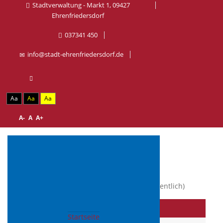
Stadtverwaltung - Markt 1, 09427
Ehrenfriedersdorf
037341 450
info@stadt-ehrenfriedersdorf.de
Aa
Aa
Aa
A-
A
A+
Aktuelle Seite:
Startseite
Beschlüsse (öffentlich)
Titel
Startseite