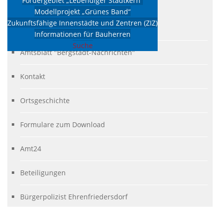
Fördergebiet „Lebendiger Stadtkern“
Satzungen
Modellprojekt „Grünes Band“
Beschlüsse
Zukunftsfähige Innenstädte und Zentren (ZIZ)
Rats- und Bürgerinformationssystem
Informationen für Bauherren
Suche
Amtsblatt "Bergstadt-Nachrichten"
Kontakt
Ortsgeschichte
Formulare zum Download
Amt24
Beteiligungen
Bürgerpolizist Ehrenfriedersdorf