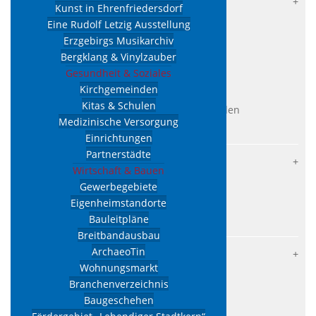
Verwaltungsstruktur
Kunst in Ehrenfriedersdorf
Information
Eine Rudolf Letzig Ausstellung
Erzgebirgs Musikarchiv
Bürgerservice
Bergklang & Vinylzauber
Kämmerei
Gesundheit & Soziales
Sachgebiet Bau
Kirchgemeinden
Kitas & Schulen
Schäden bzw. Verunreinigungen melden
Medizinische Versorgung
Wappen/Signet anfordern
Einrichtungen
Partnerstädte
Aktuelles
Wirtschaft & Bauen
Lokalnachrichten
Gewerbegebiete
Verkehrsraumeinschränkungen
Eigenheimstandorte
Bauleitpläne
Stellenausschreibungen
Breitbandausbau
ArchaeoTin
Kommunalpolitik
Wohnungsmarkt
Stadtrat
Branchenverzeichnis
Sitzungstermine
Baugeschehen