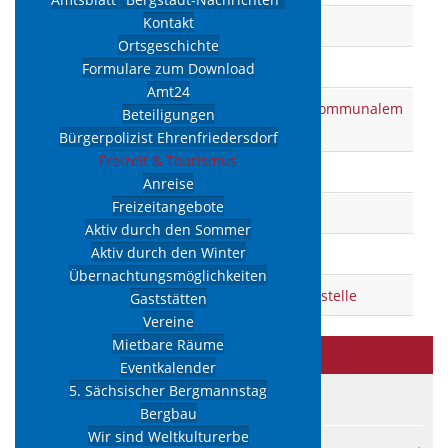
Kontakt
Lärmaktionsplan
Ortsgeschichte
Marktgebühren
Formulare zum Download
Amt24
Nutzung von Park- und Stellplätzen auf kommunalem
Beteiligungen
Grund und Boden
Bürgerpolizist Ehrenfriedersdorf
Freizeit & Tourismus
Regelung gebührenfreie Parkzeiten
Anreise
Freizeitangebote
Verein "Greifensteine-Erzgebirge" e. V.
Aktiv durch den Sommer
Aktiv durch den Winter
Werbungsgebühren in der Stadt
Übernachtungsmöglichkeiten
Zweckvereinbarung gemeinsame Schiedsstelle
Gaststätten
Vereine
Mietbare Räume
Stadt
& Verwaltung
Eventkalender
5. Sächsischer Bergmannstag
Grußwort
Bergbau
Wir sind Weltkulturerbe