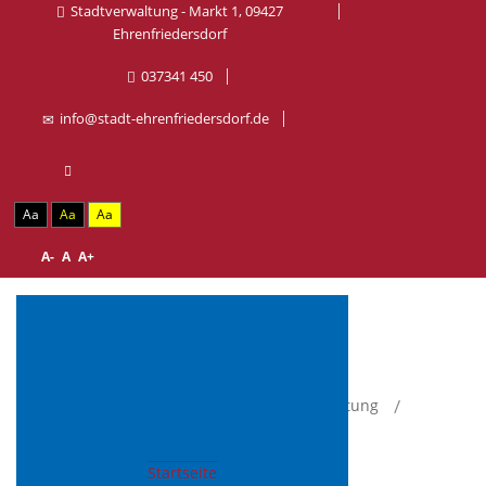
Stadtverwaltung - Markt 1, 09427
Ehrenfriedersdorf
037341 450
info@stadt-ehrenfriedersdorf.de
Aa
Aa
Aa
A-
A
A+
Aktuelle Seite:
Startseite
Stadt & Verwaltung
Aktuelles
Stellenausschreibungen
Stellenausschreibungen
Startseite