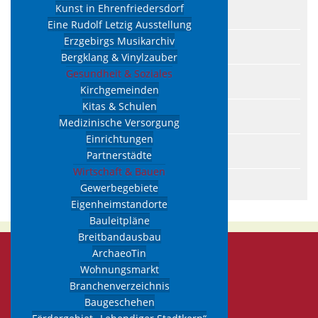
Kunst in Ehrenfriedersdorf
Kontakt
Eine Rudolf Letzig Ausstellung
Erzgebirgs Musikarchiv
Ortsgeschichte
Bergklang & Vinylzauber
Gesundheit & Soziales
Formulare zum Download
Kirchgemeinden
Kitas & Schulen
Amt24
Medizinische Versorgung
Einrichtungen
Beteiligungen
Partnerstädte
Wirtschaft & Bauen
Bürgerpolizist Ehrenfriedersdorf
Gewerbegebiete
Eigenheimstandorte
Bauleitpläne
Breitbandausbau
ArchaeoTin
Kontakt
zu uns
Wohnungsmarkt
Branchenverzeichnis
Stadtverwaltung
Baugeschehen
Markt 1