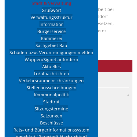
Stadt & Verwaltung
Wir freuen uns, dass Sie sich für die Arbeit bei
Grußwort
der Verwaltung der Stadt Ehrenfriedersdorf
Verwaltungsstruktur
interessieren. Sind offene Stellen zu besetzen,
Information
finden Sie an dieser Stelle und auf unserer
Bürgerservice
Facebook-Seite die entsprechenden
Kämmerei
Informationen.
Sachgebiet Bau
Schäden bzw. Verunreinigungen melden
Wappen/Signet anfordern
Stadt
& Verwaltung
Aktuelles
Lokalnachrichten
Grußwort
Verkehrsraumeinschränkungen
Stellenausschreibungen
Kommunalpolitik
Verwaltungsstruktur
Stadtrat
Information
Sitzungstermine
Bürgerservice
Satzungen
Kämmerei
Beschlüsse
Rats- und Bürgerinformationssystem
Sachgebiet Bau
Amtsblatt "Bergstadt-Nachrichten"