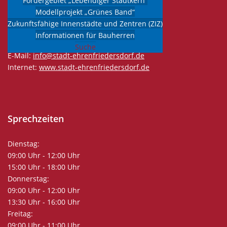
Fördergebiet „Lebendiger Stadtkern“
09427 Ehrenfriedersdorf
Modellprojekt „Grünes Band“
Zukunftsfähige Innenstädte und Zentren (ZIZ)
Tel.: 037341 45-0
Informationen für Bauherren
Fax: 037341 45-80
Suche
E-Mail:
info@stadt-ehrenfriedersdorf.de
Internet:
www.stadt-ehrenfriedersdorf.de
Sprechzeiten
Dienstag:
09:00 Uhr - 12:00 Uhr
15:00 Uhr - 18:00 Uhr
Donnerstag:
09:00 Uhr - 12:00 Uhr
13:30 Uhr - 16:00 Uhr
Freitag:
09:00 Uhr - 11:00 Uhr