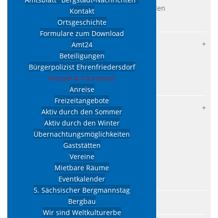
Schäden bzw. Verunreinigungen melden
Kontakt
Ortsgeschichte
Wappen/Signet anfordern
Formulare zum Download
Aktuelles
Amt24
Beteiligungen
Lokalnachrichten
Bürgerpolizist Ehrenfriedersdorf
Verkehrsraumeinschränkungen
Freizeit & Tourismus
Stellenausschreibungen
Anreise
Freizeitangebote
Kommunalpolitik
Aktiv durch den Sommer
Stadtrat
Aktiv durch den Winter
Übernachtungsmöglichkeiten
Sitzungstermine
Gaststätten
Satzungen
Vereine
Beschlüsse
Mietbare Räume
Eventkalender
Rats- und Bürgerinformationssystem
5. Sächsischer Bergmannstag
Bergbau
Amtsblatt "Bergstadt-Nachrichten"
Wir sind Weltkulturerbe