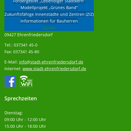
Fördergebiet „Lebendiger Stadtkern“
Kontakt
zu uns
Modellprojekt „Grünes Band“
Zukunftsfähige Innenstädte und Zentren (ZIZ)
Informationen für Bauherren
Stadtverwaltung
Suche
Markt 1
09427 Ehrenfriedersdorf
Tel.: 037341 45-0
Fax: 037341 45-80
E-Mail:
info@stadt-ehrenfriedersdorf.de
Internet:
www.stadt-ehrenfriedersdorf.de
Sprechzeiten
Dienstag:
09:00 Uhr - 12:00 Uhr
15:00 Uhr - 18:00 Uhr