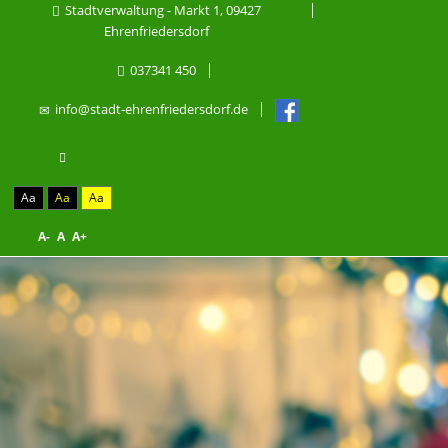
Stadtverwaltung - Markt 1, 09427
Ehrenfriedersdorf
037341 450
info@stadt-ehrenfriedersdorf.de
Aa
Aa
Aa
A-
A
A+