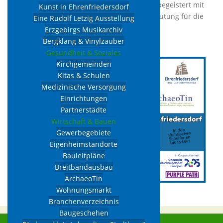
EU-Projekt
ArchaeoTin
. Diese Ausstellung begeistert mit
Kunst in Ehrenfriedersdorf
der Geschichte des Zinns und seiner Bedeutung für die
Eine Rudolf Letzig Ausstellung
Entwicklung unserer Kultur.
Erzgebirgs Musikarchiv
Bergklang & Vinylzauber
Gesundheit & Soziales
Kirchgemeinden
Kitas & Schulen
Medizinische Versorgung
Einrichtungen
Partnerstädte
Wirtschaft & Bauen
Gewerbegebiete
Eigenheimstandorte
Bauleitpläne
Breitbandausbau
ArchaeoTin
Wohnungsmarkt
Branchenverzeichnis
Baugeschehen