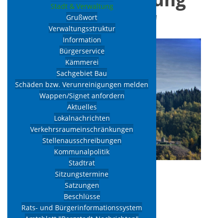
Stadt & Verwaltung
"Zinn und Sein"
Grußwort
Verwaltungsstruktur
Information
Bürgerservice
Kämmerei
Sachgebiet Bau
Schäden bzw. Verunreinigungen melden
Wappen/Signet anfordern
Aktuelles
Lokalnachrichten
Verkehrsraumeinschränkungen
Stellenausschreibungen
Kommunalpolitik
Stadtrat
30.01.2025
10:00
Sitzungstermine
Satzungen
Zinngrube
Beschlüsse
Ehrenfriedersdorf
Rats- und Bürgerinformationssystem