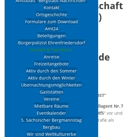
Amtsblatt "Bergstadt-Nachrichten"
Haus der Gemeinschaft
Kontakt
(Max-Wenzel-Str. 1)
Ortsgeschichte
Formulare zum Download
Amt24
017673541219
Beteiligungen
Bürgerpolizist Ehrenfriedersdorf
hdg@stadt-
Freizeit & Tourismus
ehrenfriedersdorf.de
Anreise
Freizeitangebote
Beschreibung:
Aktiv durch den Sommer
Aktiv durch den Winter
Lesung mit Gespräch
Übernachtungsmöglichkeiten
Gaststätten
Günter Gräßler – „Doppelnullagent Nr. 7 OST“
Vereine
Günter Gräßler stellt sein Buch „
Doppelnullagent Nr. 7
Mietbare Räume
OST – Im Dienst der Militärspionage des MfS
“ vor und
Eventkalender
spricht über seine außergewöhnliche Biografie als
5. Sächsischer Bergmannstag
ehemaliger Militärspion des
Bergbau
Auslandsnachrichtendienstes der DDR.
Wir sind Weltkulturerbe