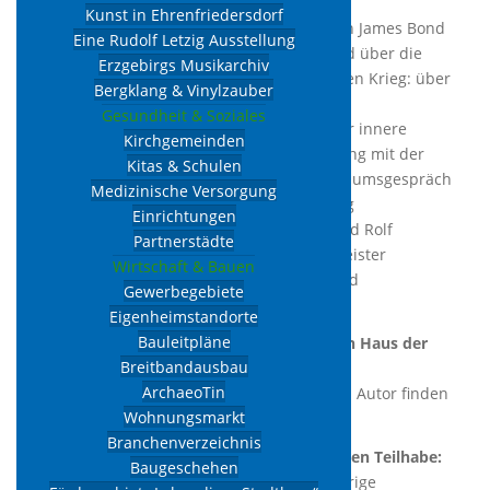
Kunst in Ehrenfriedersdorf
Unter dem augenzwinkernden Titel, der an James Bond
Eine Rudolf Letzig Ausstellung
erinnert, berichtet Gräßler aus erster Hand über die
Erzgebirgs Musikarchiv
Realität geheimdienstlicher Arbeit im Kalten Krieg: über
Bergklang & Vinylzauber
Anwerbung und Ausbildung, Tarnung und
Gesundheit & Soziales
Informationsbeschaffung – aber auch über innere
Kirchgemeinden
Zweifel, moralische Fragen und den Umgang mit der
Kitas & Schulen
eigenen Vergangenheit nach 1990. Im Podiumsgespräch
Medizinische Versorgung
mit Günter Gräßler selbst, Wolfram Liebing
Einrichtungen
(Bürgermeister Wolkenstein und Autor) und Rolf
Partnerstädte
Neumann (Historiker und ehem. Bürgermeister
Wirtschaft & Bauen
Ehrenfriedersdorf) ist Raum für Fragen und
Gewerbegebiete
Diskussionen mit dem Publikum.
Eigenheimstandorte
Bauleitpläne
Die Veranstaltung findet im barrierefreien Haus der
Breitbandausbau
Gemeinschaft statt.
ArchaeoTin
Weitere Informationen zum Buch und zum Autor finden
Wohnungsmarkt
Sie unter www.007ost.de.
Branchenverzeichnis
Besser hören, näher dran – Wir ermöglichen Teilhabe:
Baugeschehen
Diese Veranstaltung unterstützt schwerhörige