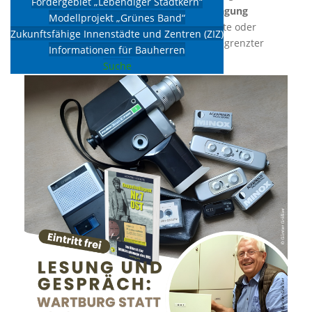
Fördergebiet „Lebendiger Stadtkern“
Menschen durch
Auracast™-Audioübertragung
Modellprojekt „Grünes Band“
(Bluetooth)
direkt auf kompatible Hörgeräte oder
Zukunftsfähige Innenstädte und Zentren (ZIZ)
Kopfhörer. Kopfhörer können vor Ort in begrenzter
Informationen für Bauherren
Anzahl geliehen werden.
Suche