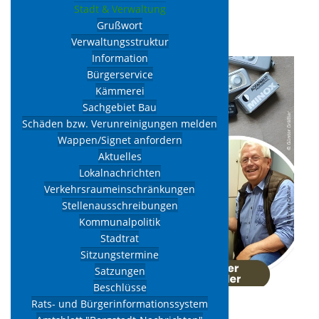
Stadt & Verwaltung
Gespräch
Grußwort
Verwaltungsstruktur
Information
Bürgerservice
Kämmerei
Sachgebiet Bau
Schäden bzw. Verunreinigungen melden
Wappen/Signet anfordern
Aktuelles
Lokalnachrichten
Verkehrsraumeinschränkungen
Stellenausschreibungen
Kommunalpolitik
Stadtrat
Sitzungstermine
Satzungen
Beschlüsse
25.09.2026
17:00
Rats- und Bürgerinformationssystem