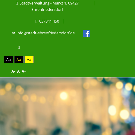
Stadtverwaltung - Markt 1, 09427
Ehrenfriedersdorf
037341 450
info@stadt-ehrenfriedersdorf.de
Aa
Aa
Aa
A-
A
A+