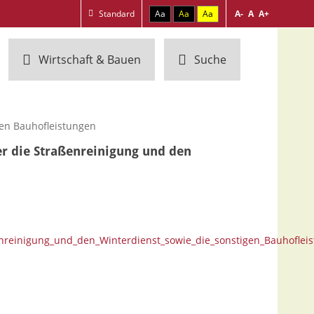
Standard
Aa
Aa
Aa
A-
A
A+
Wirtschaft & Bauen
Suche
gen Bauhofleistungen
r die Straßenreinigung und den
reinigung_und_den_Winterdienst_sowie_die_sonstigen_Bauhoflei