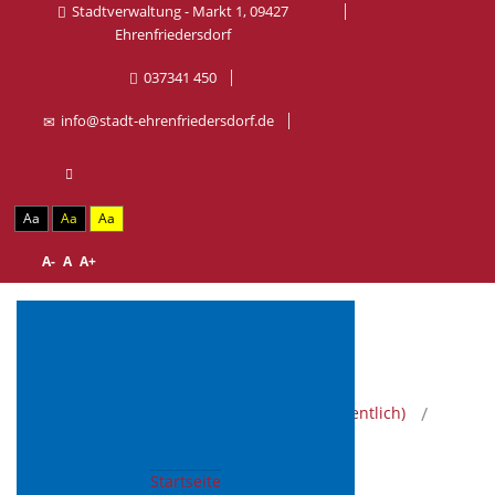
Stadtverwaltung - Markt 1, 09427
Ehrenfriedersdorf
037341 450
info@stadt-ehrenfriedersdorf.de
Aa
Aa
Aa
A-
A
A+
Aktuelle Seite:
Startseite
Satzungen (öffentlich)
Wappensatzung
Wappensatzung
Startseite