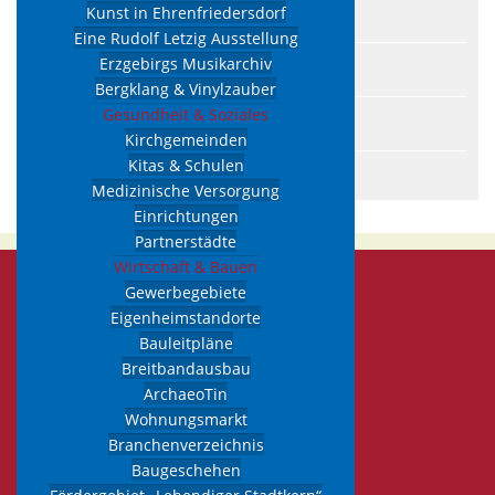
Kunst in Ehrenfriedersdorf
Formulare zum Download
Eine Rudolf Letzig Ausstellung
Erzgebirgs Musikarchiv
Amt24
Bergklang & Vinylzauber
Gesundheit & Soziales
Beteiligungen
Kirchgemeinden
Kitas & Schulen
Bürgerpolizist Ehrenfriedersdorf
Medizinische Versorgung
Einrichtungen
Partnerstädte
Wirtschaft & Bauen
Gewerbegebiete
Kontakt
zu uns
Eigenheimstandorte
Bauleitpläne
Stadtverwaltung
Breitbandausbau
Markt 1
ArchaeoTin
09427 Ehrenfriedersdorf
Wohnungsmarkt
Tel.: 037341 45-0
Branchenverzeichnis
Fax: 037341 45-80
Baugeschehen