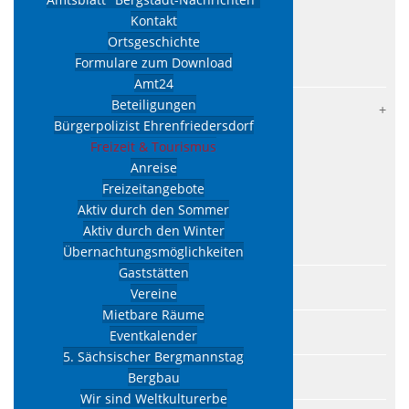
Lokalnachrichten
Kontakt
Ortsgeschichte
Verkehrsraumeinschränkungen
Formulare zum Download
Stellenausschreibungen
Amt24
Beteiligungen
Kommunalpolitik
Bürgerpolizist Ehrenfriedersdorf
Stadtrat
Freizeit & Tourismus
Sitzungstermine
Anreise
Freizeitangebote
Satzungen
Aktiv durch den Sommer
Beschlüsse
Aktiv durch den Winter
Rats- und Bürgerinformationssystem
Übernachtungsmöglichkeiten
Gaststätten
Amtsblatt "Bergstadt-Nachrichten"
Vereine
Mietbare Räume
Kontakt
Eventkalender
5. Sächsischer Bergmannstag
Ortsgeschichte
Bergbau
Wir sind Weltkulturerbe