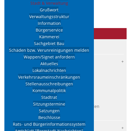
Stadt & Verwaltung
Kategorie:
Satzungen
Veröffentlicht: 05. Juni 2019
Grußwort
Verwaltungsstruktur
Wappensatzung.pdf
Information
Bürgerservice
Stadt
& Verwaltung
Kämmerei
Sachgebiet Bau
Grußwort
Schäden bzw. Verunreinigungen melden
Wappen/Signet anfordern
Verwaltungsstruktur
Aktuelles
Information
Lokalnachrichten
Verkehrsraumeinschränkungen
Bürgerservice
Stellenausschreibungen
Kämmerei
Kommunalpolitik
Sachgebiet Bau
Stadtrat
Sitzungstermine
Schäden bzw. Verunreinigungen melden
Satzungen
Wappen/Signet anfordern
Beschlüsse
Rats- und Bürgerinformationssystem
Aktuelles
Amtsblatt "Bergstadt-Nachrichten"