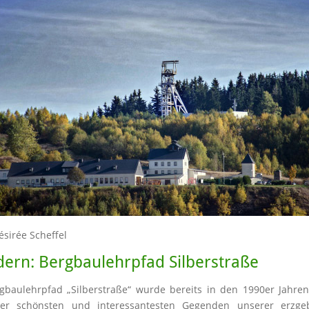
ésirée Scheffel
ern: Bergbaulehrpfad Silberstraße
gbaulehrpfad „Silberstraße“ wurde bereits in den 1990er Jahre
der schönsten und interessantesten Gegenden unserer erzgeb