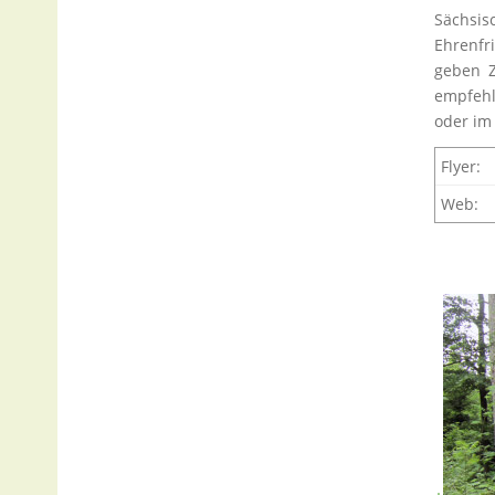
Sächsis
Ehrenfr
geben Z
empfehl
oder im
Flyer:
Web: