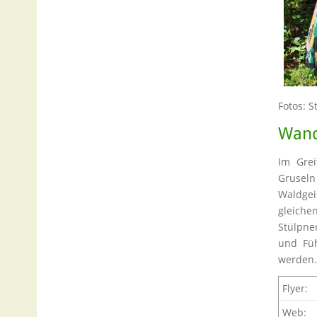
Fotos: S
Wand
Im Grei
Gruseln
Waldgei
gleiche
Stülpne
und Füh
werden
Flyer:
Web: