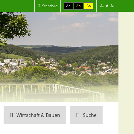
Standard
Aa
Aa
Aa
A-
A
A+
Wirtschaft & Bauen
Suche