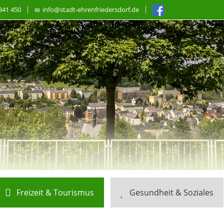
341 450
info@stadt-ehrenfriedersdorf.de
Freizeit & Tourismus
Gesundheit & Soziales
ommer