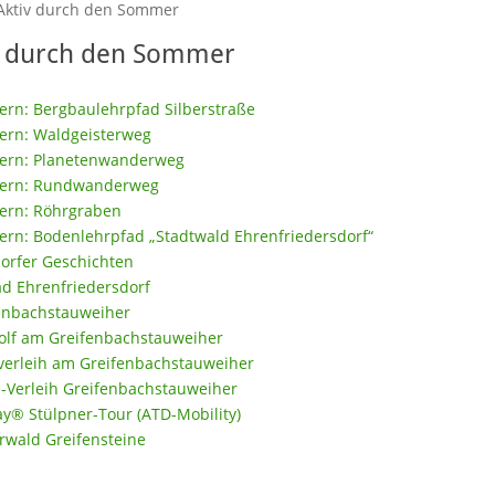
Aktiv durch den Sommer
v durch den Sommer
rn: Bergbaulehrpfad Silberstraße
rn: Waldgeisterweg
ern: Planetenwanderweg
ern: Rundwanderweg
rn: Röhrgraben
rn: Bodenlehrpfad „Stadtwald Ehrenfriedersdorf“
orfer Geschichten
ad Ehrenfriedersdorf
enbachstauweiher
olf am Greifenbachstauweiher
verleih am Greifenbachstauweiher
e-Verleih Greifenbachstauweiher
y® Stülpner-Tour (ATD-Mobility)
erwald Greifensteine