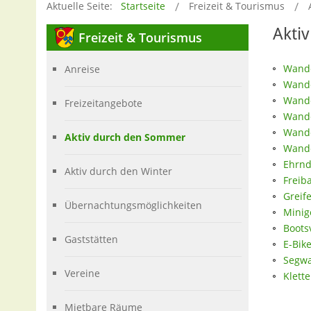
Aktuelle Seite:
Startseite
Freizeit & Tourismus
Akti
Freizeit
& Tourismus
Wande
Anreise
Wande
Wand
Freizeitangebote
Wand
Wande
Aktiv durch den Sommer
Wande
Ehrnd
Aktiv durch den Winter
Freib
Greif
Übernachtungsmöglichkeiten
Minig
Boots
Gaststätten
E-Bik
Segwa
Vereine
Klett
Mietbare Räume