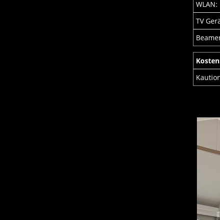
WLAN:
TV Gerä
Beamer
Kosten
Kautio