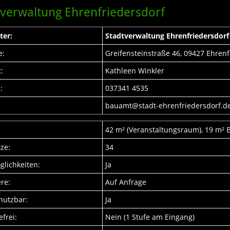
tverwaltung Ehrenfriedersdorf
ter:
Stadtverwaltung Ehrenfriedersdorf
e:
Greifensteinstraße 46, 09427 Ehrenf
:
Kathleen Winkler
:
037341 4535
:
bauamt@stadt-ehrenfriedersdorf.d
42 m² (Veranstaltungsraum), 19 m² 
tze:
34
glichkeiten:
Ja
re:
Auf Anfrage
nutzbar:
Ja
efrei:
Nein (1 Stufe am Eingang)