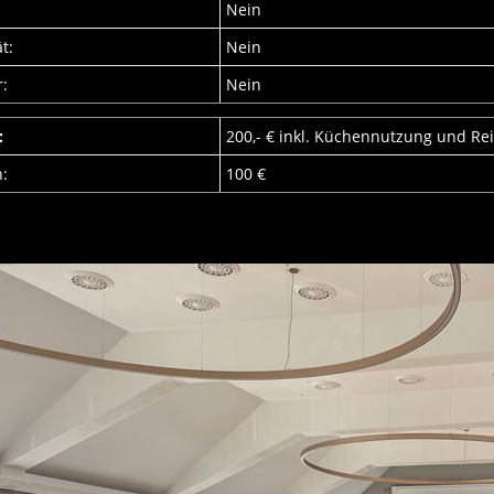
Nein
t:
Nein
:
Nein
:
200,- € inkl. Küchennutzung und R
n:
100 €