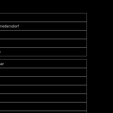
riedersdorf
e
Bar