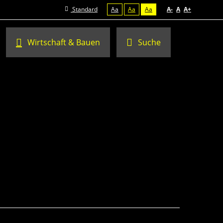
Standard
Aa
Aa
Aa
A-
A
A+
Wirtschaft & Bauen
Suche