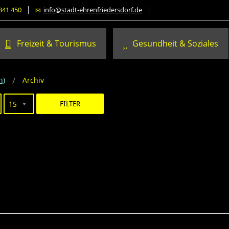
341 450
info@stadt-ehrenfriedersdorf.de
Freizeit & Tourismus
Gesundheit & Soziales
h)
Archiv
FILTER
15