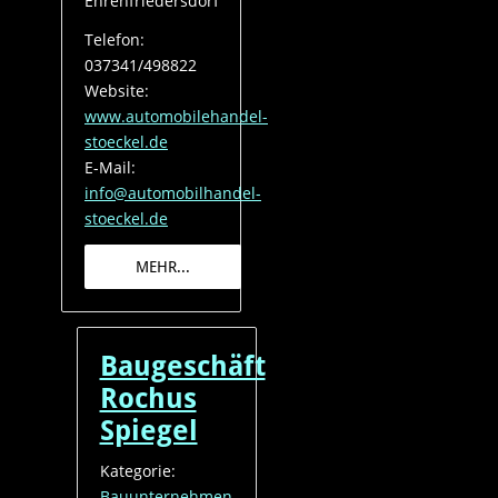
Ehrenfriedersdorf
Telefon:
037341/498822
Website:
www.automobilehandel-
stoeckel.de
E-Mail:
info@automobilhandel-
stoeckel.de
MEHR...
Baugeschäft
Rochus
Spiegel
Kategorie:
Bauunternehmen