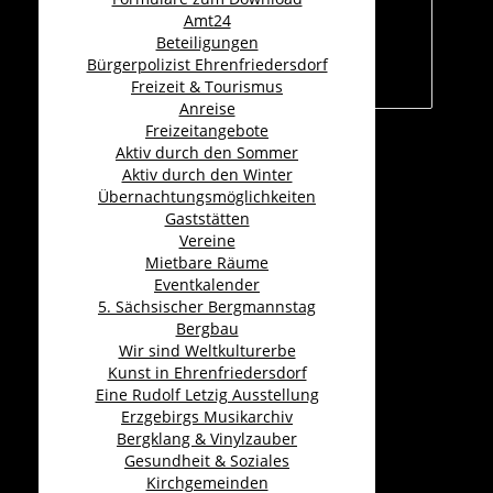
Amt24
Beteiligungen
Bürgerpolizist Ehrenfriedersdorf
Freizeit & Tourismus
Anreise
Freizeitangebote
Aktiv durch den Sommer
Aldi
Aktiv durch den Winter
GmbH &
Übernachtungsmöglichkeiten
Gaststätten
Co. KG
Vereine
Mietbare Räume
Kategorie:
Eventkalender
Lebensmittel &
5. Sächsischer Bergmannstag
Getränke
Bergbau
Chemnitzer
Wir sind Weltkulturerbe
Straße 52, 09427,
Kunst in Ehrenfriedersdorf
Ehrenfriedersdorf
Eine Rudolf Letzig Ausstellung
Erzgebirgs Musikarchiv
Telefon:
Bergklang & Vinylzauber
0352047690
Gesundheit & Soziales
E-Mail:
wie-
Kirchgemeinden