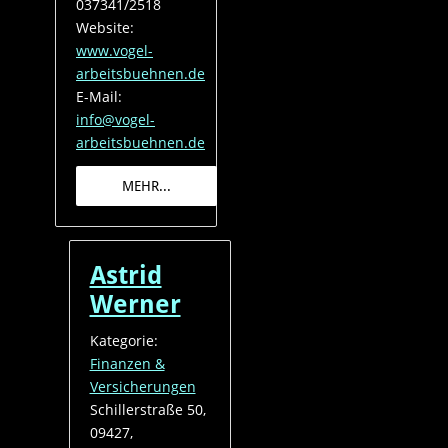
037341/2518
Website:
www.vogel-
arbeitsbuehnen.de
E-Mail:
info@vogel-
arbeitsbuehnen.de
MEHR...
Astrid
Werner
Kategorie:
Finanzen &
Versicherungen
Schillerstraße 50,
09427,