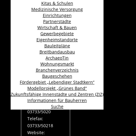
Kitas & Schulen
kontakt@aldi-
Medizinische Versorgung
nord.de
Einrichtungen
Partnerstädte
MEHR...
Wirtschaft & Bauen
Gewerbegebiete
Eigenheimstandorte
Bauleitpläne
Annaberger
Breitbandausbau
ArchaeoTin
Backwaren
Wohnungsmarkt
GmbH
Branchenverzeichnis
Baugeschehen
Kategorie:
Bäcker
Fördergebiet „Lebendiger Stadtkern“
Markt 15, 09427,
Modellprojekt „Grünes Band“
Ehrenfriedersdorf
Zukunftsfähige Innenstädte und Zentren (ZIZ)
Informationen für Bauherren
Telefon:
Suche
03733/5020
Telefax:
03733/50218
Website: