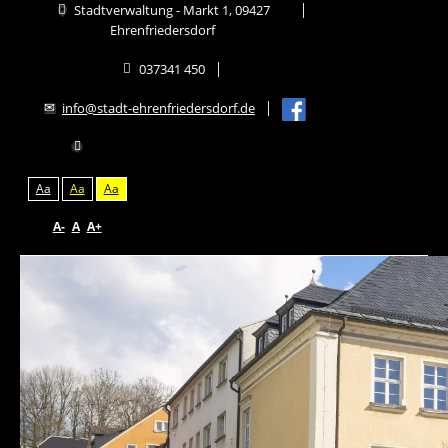
Stadtverwaltung - Markt 1, 09427
Ehrenfriedersdorf
037341 450
info@stadt-ehrenfriedersdorf.de
Aa
Aa
Aa
A-
A
A+