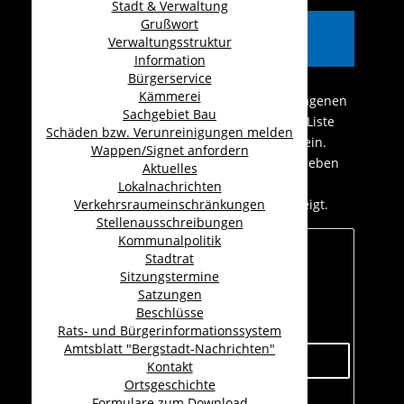
Stadt & Verwaltung
Grußwort
Branchenverzeichnis
Verwaltungsstruktur
Ehrenfriedersdorf
Information
Bürgerservice
Kämmerei
Hier finden Sie eine Übersicht der eingetragenen
Sachgebiet Bau
Gewerbe der Stadt Ehrenfriedersdorf. Die Liste
Schäden bzw. Verunreinigungen melden
kann unter Umständen nicht vollständig sein.
Wappen/Signet anfordern
Wählen Sie die entsprechende Kateogrie neben
Aktuelles
"Filter" aus. Ihnen werden dann nur noch
Lokalnachrichten
Unternehmen aus dieser Kategorie angezeigt.
Verkehrsraumeinschränkungen
Stellenausschreibungen
Kommunalpolitik
Filter
Stadtrat
Sitzungstermine
Satzungen
Beschlüsse
Suchen
Rats- und Bürgerinformationssystem
Amtsblatt "Bergstadt-Nachrichten"
Kontakt
Ortsgeschichte
Formulare zum Download