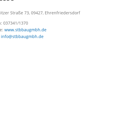
tzer Straße 73, 09427, Ehrenfriedersdorf
n:
037341/1370
e:
www.stbbaugmbh.de
:
info@stbbaugmbh.de