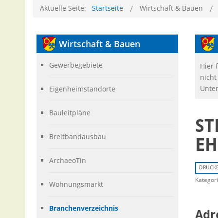
Aktuelle Seite:
Startseite
Wirtschaft & Bauen
Wirtschaft
& Bauen
Gewerbegebiete
Hier 
nicht
Unter
Eigenheimstandorte
Bauleitpläne
ST
Breitbandausbau
H
ArchaeoTin
DRUCK
Kategor
Wohnungsmarkt
Branchenverzeichnis
Adr