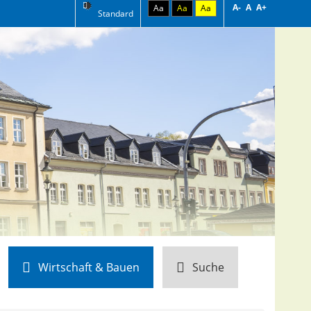
A-
A
A+
Aa
Aa
Aa
Standard
Wirtschaft & Bauen
Suche