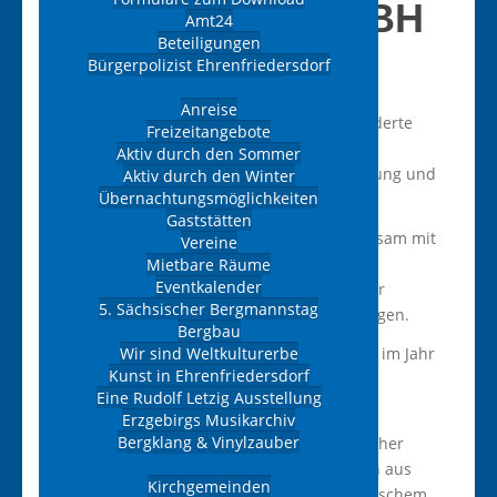
FUNERALIA GMBH
Amt24
Beteiligungen
Bürgerpolizist Ehrenfriedersdorf
DRUCKEN
Freizeit & Tourismus
Kategorie:
Raumausstattung / Stoffe / Gardinen
Anreise
Funeralia® ist Spezialist für maßgeschneiderte
Freizeitangebote
Einrichtungen im Bereich Pathologie &
Aktiv durch den Sommer
Rechtsmedizin, Anatomie, Labor & Forschung und
Aktiv durch den Winter
Übernachtungsmöglichkeiten
Veterinärpathologie.
Gaststätten
Seit über 50 Jahren entwickeln wir gemeinsam mit
Vereine
unseren Kunden innovative Konzepte für
Mietbare Räume
Eventkalender
Komplett- und Systemeinrichtungen. Unser
5. Sächsischer Bergmannstag
Standard lautet: individuelle Sonderlösungen.
Bergbau
Wir sind Weltkulturerbe
Seit der Entstehung der Funeralia® GmbH im Jahr
Kunst in Ehrenfriedersdorf
1970 haben wir zahlreiche nationale und
Eine Rudolf Letzig Ausstellung
internationale Projekte begleitet.
Erzgebirgs Musikarchiv
Bergklang & Vinylzauber
Dabei mussten wir oft die Grenzen des bisher
Gesundheit & Soziales
Dagewesenen neu überdenken und haben aus
Kirchgemeinden
der Verbindung von Innovation und technischem