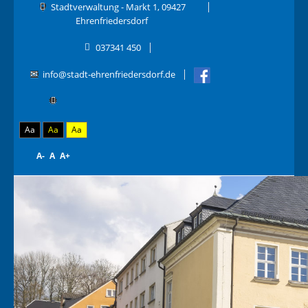
Stadtverwaltung - Markt 1, 09427
Ehrenfriedersdorf
037341 450
info@stadt-ehrenfriedersdorf.de
Aa
Aa
Aa
A-
A
A+