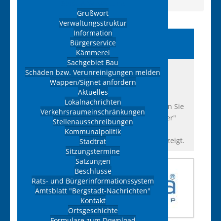
Funeralia GmbH
Stadt & Verwaltung
Grußwort
Verwaltungsstruktur
Information
Branchenverzeichnis
Bürgerservice
Ehrenfriedersdorf
Kämmerei
Sachgebiet Bau
Hier finden Sie eine Übersicht der
Schäden bzw. Verunreinigungen melden
Wappen/Signet anfordern
eingetragenen Gewerbe der Stadt
Aktuelles
Ehrenfriedersdorf. Die Liste kann unter
Lokalnachrichten
Umständen nicht vollständig sein. Wählen Sie
Verkehrsraumeinschränkungen
die entsprechende Kateogrie neben "Filter"
Stellenausschreibungen
aus. Ihnen werden dann nur noch
Kommunalpolitik
Unternehmen aus dieser Kategorie angezeigt.
Stadtrat
Sitzungstermine
Satzungen
Beschlüsse
Rats- und Bürgerinformationssystem
Amtsblatt "Bergstadt-Nachrichten"
Kontakt
Ortsgeschichte
Formulare zum Download