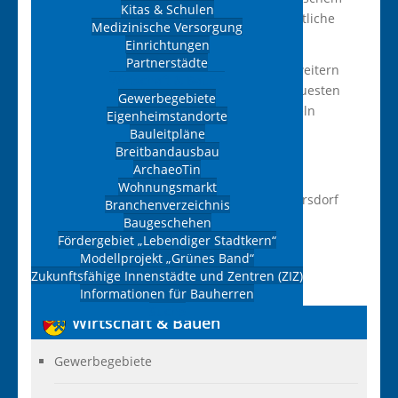
Kitas & Schulen
Know-How zukunftsweisende und ganzheitliche
Medizinische Versorgung
Lösungen geschaffen.
Einrichtungen
Partnerstädte
Somit konnten wir unser Wissen stetig erweitern
Wirtschaft & Bauen
und unsere Produktpalette gemäß den neuesten
Gewerbegebiete
technischen Erkenntnissen weiterentwickeln
Eigenheimstandorte
Bauleitpläne
Breitbandausbau
Adresse
ArchaeoTin
Wohnungsmarkt
Max-Wenzel-Straße 16, 09427, Ehrenfriedersdorf
Branchenverzeichnis
Baugeschehen
Telefon:
037341/48660
Fördergebiet „Lebendiger Stadtkern“
Website:
www.funeralia.de
Modellprojekt „Grünes Band“
E-Mail:
mail@funeralia.de
Zukunftsfähige Innenstädte und Zentren (ZIZ)
Informationen für Bauherren
Suche
Wirtschaft
& Bauen
Gewerbegebiete