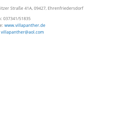
tzer Straße 41A, 09427, Ehrenfriedersdorf
n:
037341/51835
e:
www.villapanther.de
:
villapanther@aol.com