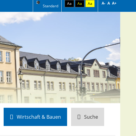
A-
A
A+
Aa
Aa
Aa
Standard
Wirtschaft & Bauen
Suche