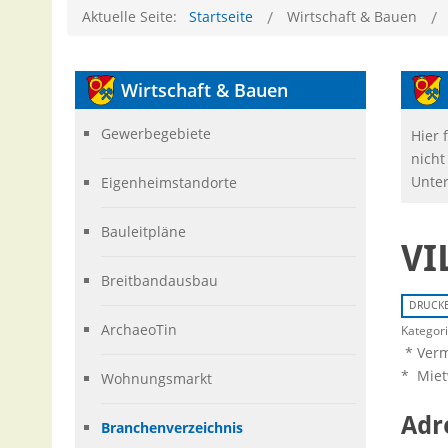
Aktuelle Seite:
Startseite
Wirtschaft & Bauen
Wirtschaft
& Bauen
Gewerbegebiete
Hier 
nicht
Unter
Eigenheimstandorte
Bauleitpläne
VI
Breitbandausbau
DRUCK
ArchaeoTin
Kategor
* Verm
* Mie
Wohnungsmarkt
Adr
Branchenverzeichnis