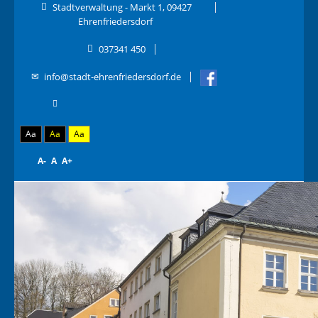
Stadtverwaltung - Markt 1, 09427
Ehrenfriedersdorf
037341 450
info@stadt-ehrenfriedersdorf.de
Aa
Aa
Aa
A-
A
A+