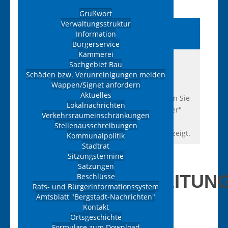
Stadt & Verwaltung
Grußwort
Verwaltungsstruktur
Branchenverzeichnis
Information
Ehrenfriedersdorf
Bürgerservice
Kämmerei
Hier finden Sie eine Übersicht der
Sachgebiet Bau
eingetragenen Gewerbe der Stadt
Schäden bzw. Verunreinigungen melden
Wappen/Signet anfordern
Ehrenfriedersdorf. Die Liste kann unter
Aktuelles
Umständen nicht vollständig sein. Wählen Sie
Lokalnachrichten
die entsprechende Kateogrie neben "Filter"
Verkehrsraumeinschränkungen
aus. Ihnen werden dann nur noch
Stellenausschreibungen
Unternehmen aus dieser Kategorie angezeigt.
Kommunalpolitik
Stadtrat
HILFE -
Sitzungstermine
Satzungen
ALLTAGSBEGLEITUN
Beschlüsse
Rats- und Bürgerinformationssystem
Amtsblatt "Bergstadt-Nachrichten"
HiLFe -
Kontakt
Ortsgeschichte
Alltagsbegleitung
Formulare zum Download