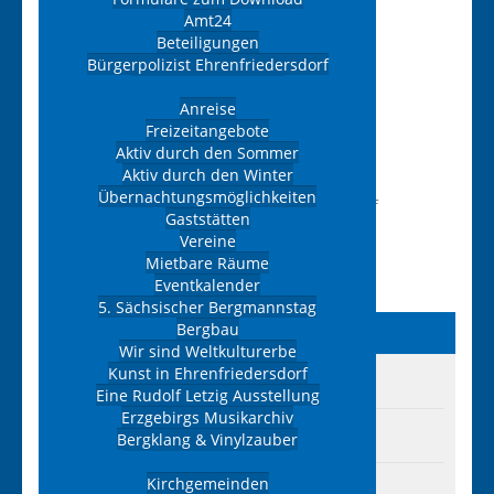
Amt24
Beteiligungen
DRUCKEN
Bürgerpolizist Ehrenfriedersdorf
Kategorie:
Rat / Hilfe / Soziales
Freizeit & Tourismus
Anreise
Freizeitangebote
Adresse
Aktiv durch den Sommer
Aktiv durch den Winter
Übernachtungsmöglichkeiten
Schillerstraße 40, 09427, Ehrenfriedersdorf
Gaststätten
Vereine
Telefon:
037341/489828
Mietbare Räume
Mobiltelefon:
015222472200
Eventkalender
5. Sächsischer Bergmannstag
Bergbau
Wirtschaft
& Bauen
Wir sind Weltkulturerbe
Kunst in Ehrenfriedersdorf
Gewerbegebiete
Eine Rudolf Letzig Ausstellung
Erzgebirgs Musikarchiv
Eigenheimstandorte
Bergklang & Vinylzauber
Gesundheit & Soziales
Kirchgemeinden
Bauleitpläne