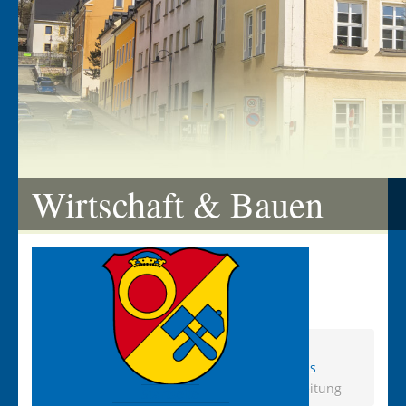
Wirtschaft & Bauen
Aktuelle Seite:
Startseite
Wirtschaft & Bauen
Branchenverzeichnis
Rat / Hilfe / Soziales
HiLFe - Alltagsbegleitung
Startseite