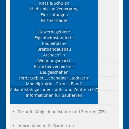
Kitas & Schulen
Medizinische Versorgung
Breitbandausbau
Einrichtungen
Partnerstädte
Wirtschaft & Bauen
ArchaeoTin
Gewerbegebiete
Eigenheimstandorte
Wohnungsmarkt
Bauleitpläne
Breitbandausbau
ArchaeoTin
Branchenverzeichnis
Wohnungsmarkt
Branchenverzeichnis
Baugeschehen
Baugeschehen
Fördergebiet „Lebendiger Stadtkern“
Fördergebiet „Lebendiger Stadtkern“
Modellprojekt „Grünes Band“
Zukunftsfähige Innenstädte und Zentren (ZIZ)
Informationen für Bauherren
Modellprojekt „Grünes Band“
Suche
Zukunftsfähige Innenstädte und Zentren (ZIZ)
Informationen für Bauherren