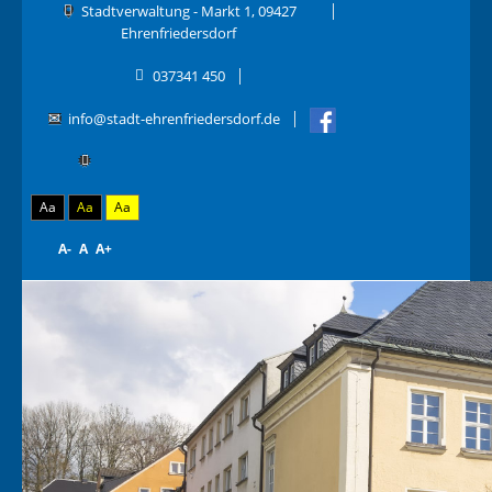
Stadtverwaltung - Markt 1, 09427
Ehrenfriedersdorf
037341 450
info@stadt-ehrenfriedersdorf.de
Aa
Aa
Aa
A-
A
A+