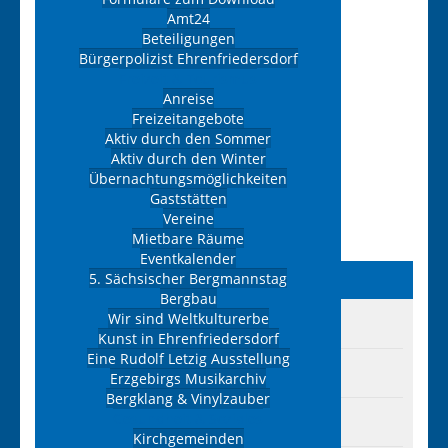
Amt24
Kategorie:
Fleischer
Beteiligungen
* Speisenlieferung für Schulen und Kitas
Bürgerpolizist Ehrenfriedersdorf
Freizeit & Tourismus
Adresse
Anreise
Freizeitangebote
Aktiv durch den Sommer
Wettinstraße 22, 09427, Ehrenfriedersdorf
Aktiv durch den Winter
Telefon:
037341/2367
Übernachtungsmöglichkeiten
Gaststätten
Telefax:
037341/4204
Vereine
E-Mail:
haustein-fleisch@t-online.de
Mietbare Räume
Eventkalender
Wirtschaft
& Bauen
5. Sächsischer Bergmannstag
Bergbau
Wir sind Weltkulturerbe
Gewerbegebiete
Kunst in Ehrenfriedersdorf
Eine Rudolf Letzig Ausstellung
Eigenheimstandorte
Erzgebirgs Musikarchiv
Bergklang & Vinylzauber
Gesundheit & Soziales
Bauleitpläne
Kirchgemeinden