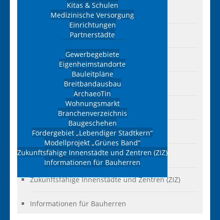
Kitas & Schulen
Breitbandausbau
Medizinische Versorgung
Einrichtungen
Partnerstädte
ArchaeoTin
Wirtschaft & Bauen
Gewerbegebiete
Wohnungsmarkt
Eigenheimstandorte
Bauleitpläne
Branchenverzeichnis
Breitbandausbau
ArchaeoTin
Wohnungsmarkt
Baugeschehen
Branchenverzeichnis
Baugeschehen
Fördergebiet „Lebendiger Stadtkern“
Fördergebiet „Lebendiger Stadtkern“
Modellprojekt „Grünes Band“
Zukunftsfähige Innenstädte und Zentren (ZIZ)
Modellprojekt „Grünes Band“
Informationen für Bauherren
Suche
Zukunftsfähige Innenstädte und Zentren (ZIZ)
Informationen für Bauherren