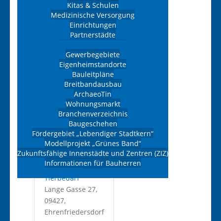
Kitas & Schulen
Mobiltelefon:
Medizinische Versorgung
017676492132
Einrichtungen
Website:
Partnerstädte
Wirtschaft & Bauen
www.prowin.net/de/vertrieb/is.braun
Gewerbegebiete
E-Mail:
Eigenheimstandorte
isabel.prowin@gmx.de
Bauleitpläne
Breitbandausbau
MEHR...
ArchaeoTin
Wohnungsmarkt
Branchenverzeichnis
Baugeschehen
Pferdehof
Fördergebiet „Lebendiger Stadtkern“
Modellprojekt „Grünes Band“
Walther
Zukunftsfähige Innenstädte und Zentren (ZIZ)
Informationen für Bauherren
Kategorie:
Suche
Tierbedarf
Lange Gasse 27,
09427,
Ehrenfriedersdorf