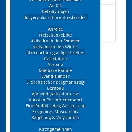
Amt24
Beteiligungen
Bürgerpolizist Ehrenfriedersdorf
Freizeit & Tourismus
Anreise
Freizeitangebote
Aktiv durch den Sommer
Aktiv durch den Winter
Übernachtungsmöglichkeiten
Isabel
Gaststätten
und
Vereine
Mietbare Räume
Steven
Eventkalender
Braun
5. Sächsischer Bergmannstag
Bergbau
GbR
Wir sind Weltkulturerbe
Kunst in Ehrenfriedersdorf
Kategorie:
Eine Rudolf Letzig Ausstellung
Tierbedarf
Erzgebirgs Musikarchiv
Chemnitzer
Bergklang & Vinylzauber
Straße 51, 09427,
Gesundheit & Soziales
Ehrenfriedersdorf
Kirchgemeinden