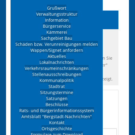
Stadt & Verwaltung
Grußwort
Verwaltungsstruktur
Branchenverzeichnis
Information
Ehrenfriedersdorf
Bürgerservice
Kämmerei
Hier finden Sie eine Übersicht der
Sachgebiet Bau
eingetragenen Gewerbe der Stadt
Schäden bzw. Verunreinigungen melden
Wappen/Signet anfordern
Ehrenfriedersdorf. Die Liste kann unter
Aktuelles
Umständen nicht vollständig sein. Wählen Sie
Lokalnachrichten
die entsprechende Kateogrie neben "Filter"
Verkehrsraumeinschränkungen
aus. Ihnen werden dann nur noch
Stellenausschreibungen
Unternehmen aus dieser Kategorie angezeigt.
Kommunalpolitik
Stadtrat
Sitzungstermine
Filter
Satzungen
Beschlüsse
Rats- und Bürgerinformationssystem
Amtsblatt "Bergstadt-Nachrichten"
Suchen
Kontakt
Ortsgeschichte
Formulare zum Download