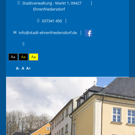
Stadtverwaltung - Markt 1, 09427
Ehrenfriedersdorf
037341 450
info@stadt-ehrenfriedersdorf.de
Aa
Aa
Aa
A-
A
A+