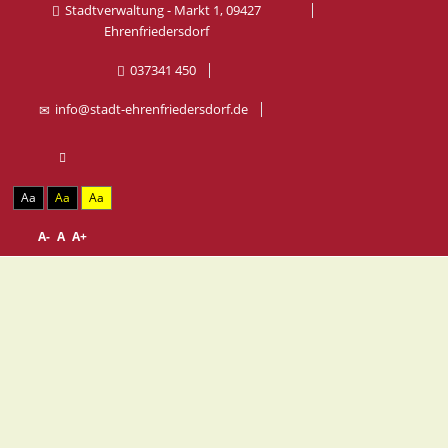
Stadtverwaltung - Markt 1, 09427
Ehrenfriedersdorf
037341 450
info@stadt-ehrenfriedersdorf.de
Aa
Aa
Aa
A-
A
A+