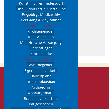
Ortsgeschichte
Kunst in Ehrenfriedersdorf
Eine Rudolf Letzig Ausstellung
Erzgebirgs Musikarchiv
Formulare zum Download
Bergklang & Vinylzauber
Gesundheit & Soziales
Amt24
Kirchgemeinden
Kitas & Schulen
Beteiligungen
Medizinische Versorgung
Einrichtungen
Bürgerpolizist Ehrenfriedersdorf
Partnerstädte
Wirtschaft & Bauen
Gewerbegebiete
Eigenheimstandorte
Bauleitpläne
Kontakt
zu uns
Breitbandausbau
ArchaeoTin
Stadtverwaltung
Wohnungsmarkt
Markt 1
Branchenverzeichnis
09427 Ehrenfriedersdorf
Baugeschehen
Tel.: 037341 45-0