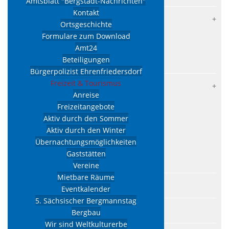
Amtsblatt "Bergstadt-Nachrichten"
Kontakt
Aktuelles
Ortsgeschichte
Lokalnachrichten
Formulare zum Download
Amt24
Verkehrsraumeinschränkungen
Beteiligungen
Stellenausschreibungen
Bürgerpolizist Ehrenfriedersdorf
Freizeit & Tourismus
Kommunalpolitik
Anreise
Stadtrat
Freizeitangebote
Sitzungstermine
Aktiv durch den Sommer
Aktiv durch den Winter
Satzungen
Übernachtungsmöglichkeiten
Beschlüsse
Gaststätten
Rats- und Bürgerinformationssystem
Vereine
Mietbare Räume
Amtsblatt "Bergstadt-Nachrichten"
Eventkalender
5. Sächsischer Bergmannstag
Kontakt
Bergbau
Wir sind Weltkulturerbe