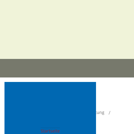
Aktuelle Seite:
Startseite
Stadt & Verwaltung
Aktuelles
Lokalnachrichten
Öffnungszeiten Meldeamt
Startseite