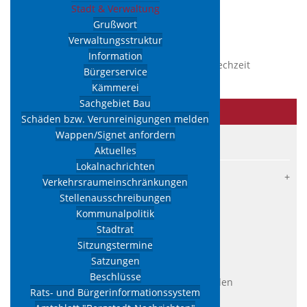
Öffnungszeiten Meldeamt
Stadt & Verwaltung
Grußwort
Veröffentlicht: 02. Juli 2021
Verwaltungsstruktur
Information
Das Meldeamt ändert seine Samstags-Sprechzeit
Bürgerservice
diesen Monat vom 3. auf den 10. Juli 2021.
Kämmerei
Sachgebiet Bau
Stadt
& Verwaltung
Schäden bzw. Verunreinigungen melden
Wappen/Signet anfordern
Grußwort
Aktuelles
Lokalnachrichten
Verwaltungsstruktur
Verkehrsraumeinschränkungen
Information
Stellenausschreibungen
Kommunalpolitik
Bürgerservice
Stadtrat
Kämmerei
Sitzungstermine
Sachgebiet Bau
Satzungen
Beschlüsse
Schäden bzw. Verunreinigungen melden
Rats- und Bürgerinformationssystem
Wappen/Signet anfordern