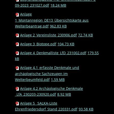
09-2023_231027.pdf
18.24 MB
Anlage
1_Montanregion_DE13_Übersichtskarte aus
Welterbeantrag.pdf
962.83 KB
Anlage 2_Vereinsliste_230906.pdf
72.74 KB
Anlage 3_Biotope.pdf
104.73 KB
Anlage 4_Denkmalliste_LfD_231002.pdf
179.55
kB
Anlage 4.1_erfasste Denkmale und
archäologische Sachzeugen im
Welterbeumfeld.pdf
1.59 MB
Anlage 4.2 Archäologische Denkmale
_LfA_230203-230920.pdf
8.92 MB
Anlage 5_ SALKA-Liste
Ehrenfriedersdorf_Stand 220331.pdf
93.58 KB