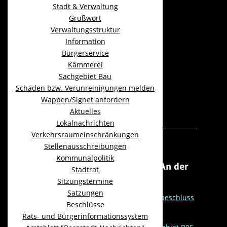
Stadt & Verwaltung
Grußwort
Bebauungspläne
Verwaltungsstruktur
Information
Gewerbepark Panther
Bürgerservice
Bebauungsplan Wiesenstraße
Kämmerei
Sachgebiet Bau
Bebauungsplan Gewerbegebiet B95
Schäden bzw. Verunreinigungen melden
Wappen/Signet anfordern
Bebauungsplan Wohngebiet
Aktuelles
Greifensteinstraße
Lokalnachrichten
Verkehrsraumeinschränkungen
Im Verfahren
Stellenausschreibungen
Kommunalpolitik
Erweiterung Gewerbegebiet „An der
Stadtrat
B95“
Sitzungstermine
Satzungen
Beschlussvorlage zum Aufstellungsbeschluss
Beschlüsse
Aufstellungsbeschluss
Rats- und Bürgerinformationssystem