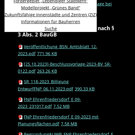
Fördergebiet „Lebendiger Stadtkern“
Umweltstellungnahmen aus Vorabfrage bei
Modellprojekt „Grünes Band“
Behörden
Zukunftsfähige Innenstädte und Zentren (ZIZ)
Informationen für Bauherren
Beteiligung der Öffentlichkeit nach §
Suche
3 Abs. 2 BauGB
Veröffentlichung_BSN_Amtsblatt_12-
2023.pdf
771.96 KB
[25.10.2023]-Beschlussvorlage-2023-BV_SR-
0122.pdf
263.26 KB
SR_118-2023_Billigung
EntwurfFNP_06.11.2023.pdf
390.33 KB
FNP Ehrenfriedersdorf_E 09-
2023_231017.pdf
7.52 MB
FNP Ehrenfriedersdorf_E 09-2023 mit
Planungsflächen.pdf
7.58 MB
Begründung&UWB_FNP Ehrenfriedersdorf_E