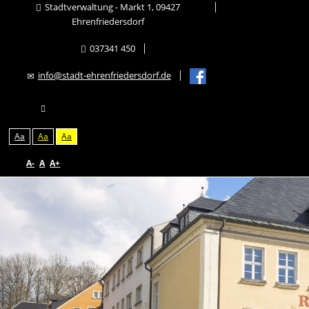
Stadtverwaltung - Markt 1, 09427
Ehrenfriedersdorf
037341 450
info@stadt-ehrenfriedersdorf.de
Aa
Aa
Aa
A-
A
A+