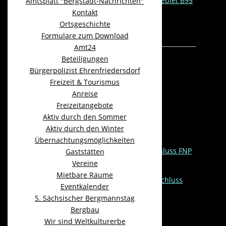
Bebauungsplanerweiterung Gewerbegebiet B95
Amtsblatt "Bergstadt-Nachrichten"
Kontakt
Anlage zum Aufstellungsbeschluss
Ortsgeschichte
Geltungsbereich
Formulare zum Download
Amt24
Beteiligungen
Im Verfahren
Bürgerpolizist Ehrenfriedersdorf
Freizeit & Tourismus
Flächennutzungsplan
Anreise
Ehrenfriedersdorf
Freizeitangebote
Aktiv durch den Sommer
Aktiv durch den Winter
Aufstellungsbeschluss
Übernachtungsmöglichkeiten
Beschlussvorlage Aufstellungsbeschluss FNP
Gaststätten
09.09.2019
Vereine
Mietbare Räume
Stadtratsbeschluss Aufstellungsbeschluss
Eventkalender
FNP 09.09.2019
5. Sächsischer Bergmannstag
Bergbau
Frühzeitige
Wir sind Weltkulturerbe