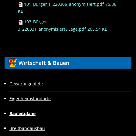
101_Bürger 1_220306_anonymisiert.pdf
75.86
KB
103_Bürger
3_220331_anonymisiert&Lage.pdf
265.54 KB
Wirtschaft
& Bauen
Gewerbegebiete
Eigenheimstandorte
Bauleitpläne
Breitbandausbau