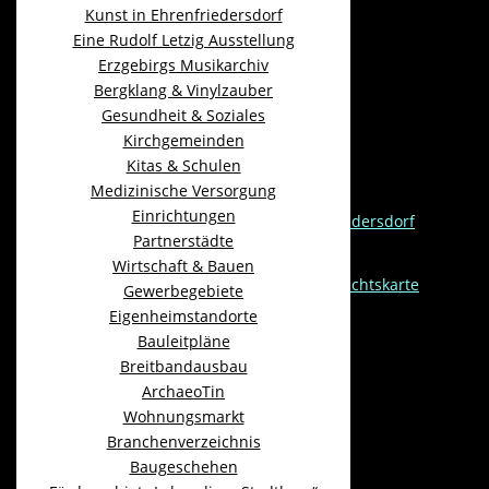
Öffentlichkeitsbeteiligung
Kunst in Ehrenfriedersdorf
Eine Rudolf Letzig Ausstellung
Beschlussvorlage frühzeitige
Erzgebirgs Musikarchiv
Öffentlichkeitsbeteiligung 07.02.2022
Bergklang & Vinylzauber
Gesundheit & Soziales
Stadtratsbeschluss frühzeitige
Kirchgemeinden
Öffentlichkeitsbeteiligung 07.02.2022
Kitas & Schulen
FNP Ehrenfriedersdorf VE 10-2021
Medizinische Versorgung
Einrichtungen
Begründung mit UWB FNP Ehrenfriedersdorf
Partnerstädte
VE 10-2021
Wirtschaft & Bauen
Anlage 1 Montanregion DE13 Übersichtskarte
Gewerbegebiete
aus Welterbeantrag
Eigenheimstandorte
Bauleitpläne
Anlage 2 Vereinsliste
Breitbandausbau
Anlage 3 Biotope
ArchaeoTin
Wohnungsmarkt
Anlage 4 Denkmalliste
Branchenverzeichnis
Anlage 5 SALKA-Liste
Baugeschehen