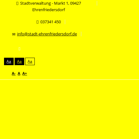
Stadtverwaltung - Markt 1, 09427
Ehrenfriedersdorf
037341 450
info@stadt-ehrenfriedersdorf.de
Aa
Aa
Aa
A-
A
A+