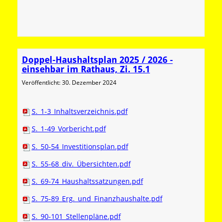
Doppel-Haushaltsplan 2025 / 2026 -
einsehbar im Rathaus, Zi. 15.1
Veröffentlicht: 30. Dezember 2024
S._1-3_Inhaltsverzeichnis.pdf
S._1-49_Vorbericht.pdf
S._50-54_Investitionsplan.pdf
S._55-68_div._Übersichten.pdf
S._69-74_Haushaltssatzungen.pdf
S._75-89_Erg._und_Finanzhaushalte.pdf
S._90-101_Stellenpläne.pdf