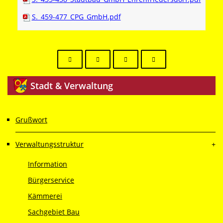
S._459-477_CPG_GmbH.pdf
Stadt
& Verwaltung
Grußwort
Verwaltungsstruktur
Information
Bürgerservice
Kämmerei
Sachgebiet Bau